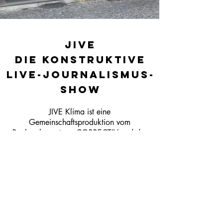
JIVE
Die konstruktive
Live-Journalismus-
Show
JIVE Klima ist eine
Gemeinschaftsproduktion vom
Recherchezentrum CORRECTIV und der
Headliner gUG. Die Förderung der
Allianz Foundation im Rahmen des
Climate Cultures Call ermöglicht die
Show, ebenso wie die Unterstützung
durch den Journalismfund Europe.
Wir durften hier das komplette Paket
betreuen. Logoentwicklung, Bildsprache,
Corporate Design Print (Banner, Plakate,